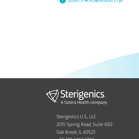
Sterigenics U.S., LLC
2015 Spring Road, Suite 650
Oak Brook, IL 60523