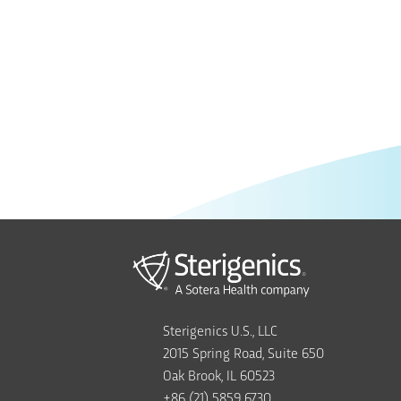
Sterigenics U.S., LLC
2015 Spring Road, Suite 650
Oak Brook, IL 60523
+86 (21) 5859 6730